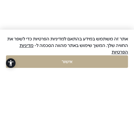
אתר זה משתמש במידע בהתאם למדיניות הפרטיות כדי לשפר את
החוויה שלך. המשך שימוש באתר מהווה הסכמה ל-
מדיניות
הפרטיות
צרו איתנו קשר בקליק
אישור
Open chaty
קצת עלינו
אנחנו ב-Valency לא רק
בונים בתים, אנחנו מנהלים
עבורכם את השקט
הנפשי. עם שילוב נדיר בין
אדריכלות עילית, הנדסה
מדויקת וטכנולוגיית מעקב
בזמן אמת, הבאנו את